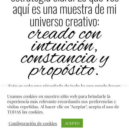
aquí es una muestra de mi
universo creativo:
creado con
intuición,
constancia y
propósito.
Esto es solo una pincelada de todo lo que puedo hacer.
Si buscas algo único, podemos imaginarlo juntas.
Usamos cookies en nuestro sitio web para brindarle la
experiencia más relevante recordando sus preferencias y
visitas repetidas. Al hacer clic en "Aceptar", acepta el uso de
TODAS las cookies.
ESCRÍBEME SI QUIERES TRABAJAR CONMIGO
Configuración de cookies
ACEPTO