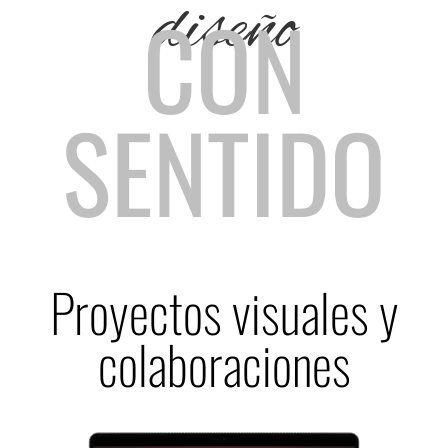
diseño
CON
SENTIDO
Proyectos visuales y
colaboraciones