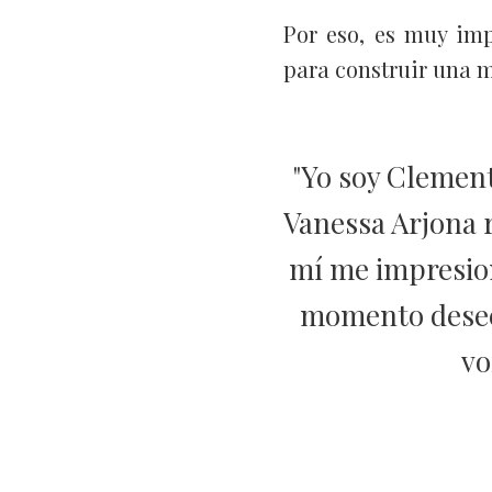
Por eso, es muy imp
para construir una m
"Yo soy Clement
Vanessa Arjona 
mí me impresionó
momento deseé 
vo