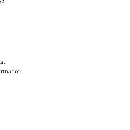
e:
s.
ormador.