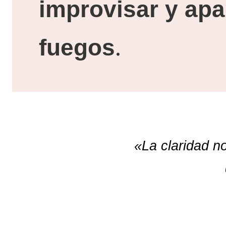
improvisar y ap
.
fuegos
«La claridad n