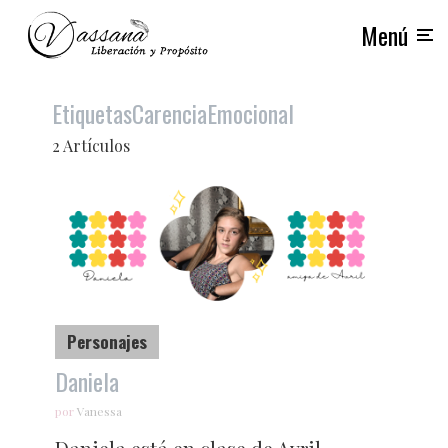
Menú
Etiquetas
CarenciaEmocional
2 Artículos
Personajes
Daniela
por
Vanessa