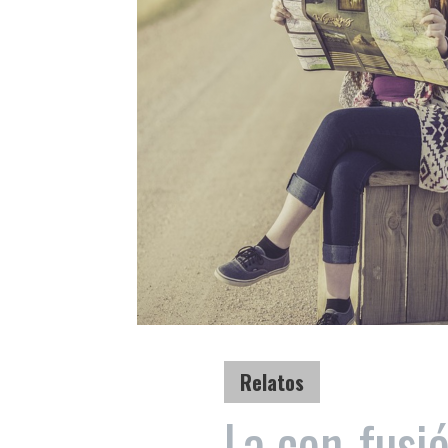
Relatos
La con-fusi