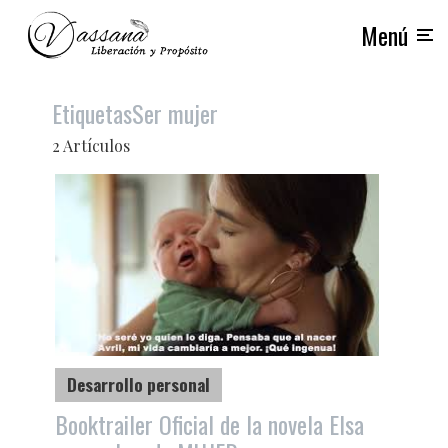
Menú
Etiquetas
Ser mujer
2 Artículos
Desarrollo personal
Booktrailer Oficial de la novela Elsa