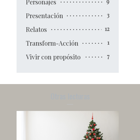
Personajes
9
Presentación
3
Relatos
12
Transform-Acción
1
Vivir con propósito
7
Otras lecturas