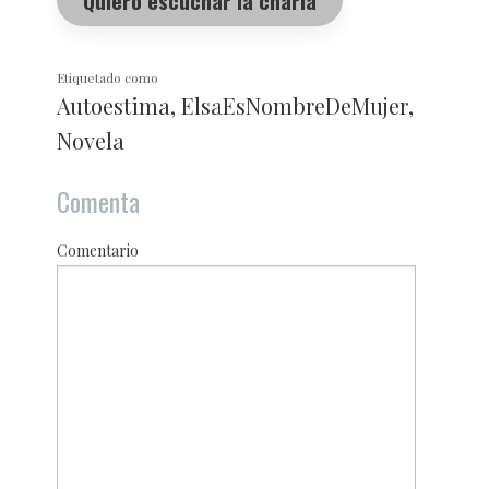
Quiero escuchar la charla
Etiquetado como
Autoestima
,
ElsaEsNombreDeMujer
,
Novela
Comenta
Comentario