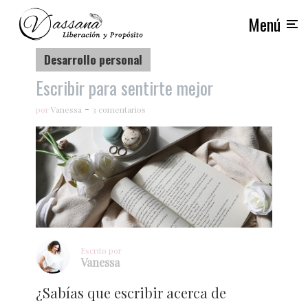
Menú
Desarrollo personal
Escribir para sentirte mejor
por
Vanessa
3 comentarios
Escrito por
Vanessa
¿Sabías que escribir acerca de