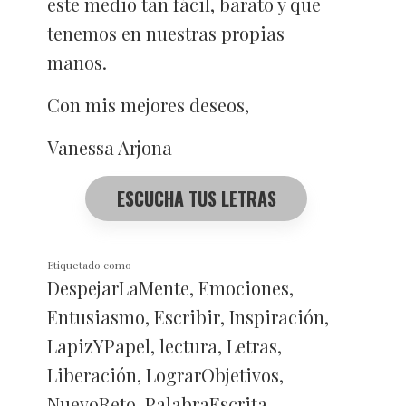
este medio tan fácil, barato y que
tenemos en nuestras propias
manos.
Con mis mejores deseos,
Vanessa Arjona
ESCUCHA TUS LETRAS
Etiquetado como
DespejarLaMente
,
Emociones
,
Entusiasmo
,
Escribir
,
Inspiración
,
LapizYPapel
,
lectura
,
Letras
,
Liberación
,
LograrObjetivos
,
NuevoReto
,
PalabraEscrita